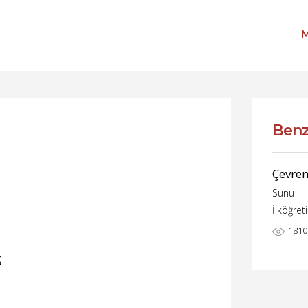
M
Benz
Çevrem
Sunu
İlköğret
1810
ç