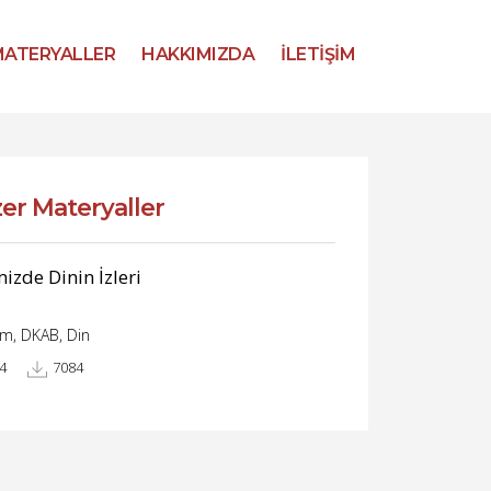
ATERYALLER
HAKKIMIZDA
İLETİŞİM
er Materyaller
izde Dinin İzleri
im, DKAB, Din
4
7084