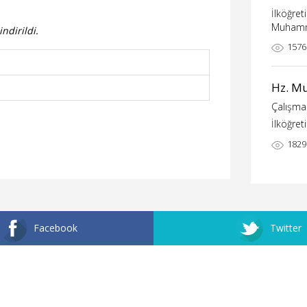
İlköğret
Muham
ndirildi.
1576
Hz. M
Çalışma 
İlköğre
1829
Facebook
Twitter