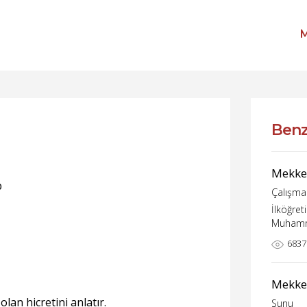
M
Benz
Mekke
p
Çalışma 
İlköğret
Muham
6837
Mekke
n hicretini anlatır.
Sunu