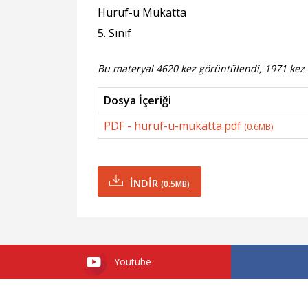
Huruf-u Mukatta
5. Sınıf
Bu materyal 4620 kez görüntülendi, 1971 kez i
Dosya İçeriği
PDF - huruf-u-mukatta.pdf
(0.6MB)
İNDİR
(0.5MB)
Youtube