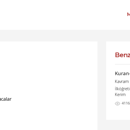
M
Benz
Kuran-
Kavram H
İlköğret
Kerim
acalar
4116