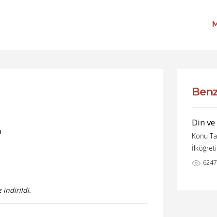
M
Benz
Din ve
p
Konu Ta
İlköğret
6247
indirildi.