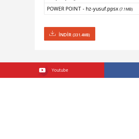
POWER POINT - hz-yusuf.ppsx
(7.1MB)
İNDİR
(331.4MB)
Youtube