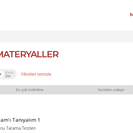
M
MATERYALLER
Konu
Filtreleri temizle
Din
En çok indirilme
Yeniden eskiye
lam'ı Tanıyalım 1
nu Tarama Testleri