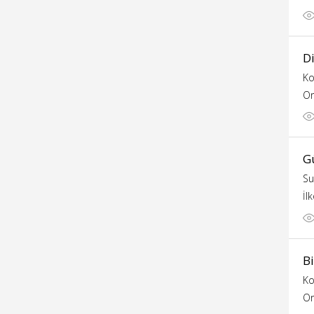
Di
Ko
Or
Gü
Su
İl
Bi
Ko
Or