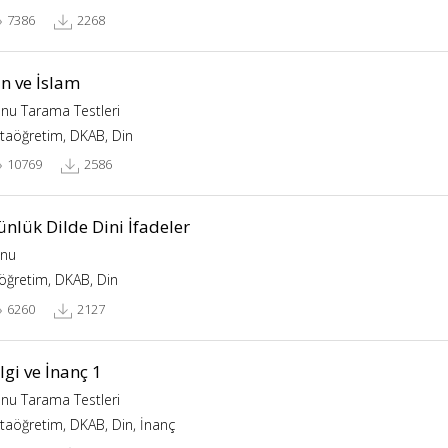
7386
2268
n ve İslam
nu Tarama Testleri
taöğretim, DKAB, Din
10769
2586
nlük Dilde Dini İfadeler
nu
köğretim, DKAB, Din
6260
2127
lgi ve İnanç 1
nu Tarama Testleri
taöğretim, DKAB, Din, İnanç