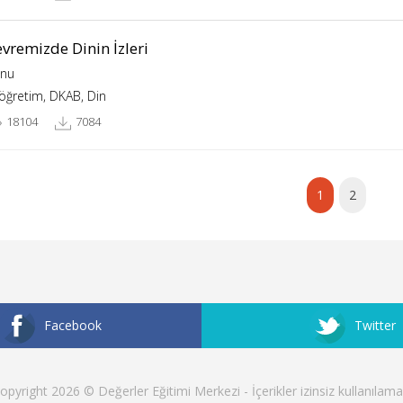
vremizde Dinin İzleri
nu
köğretim, DKAB, Din
18104
7084
1
2
Facebook
Twitter
opyright 2026 © Değerler Eğitimi Merkezi - İçerikler izinsiz kullanılama