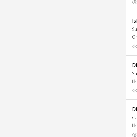
İs
Su
Or
D
Su
İl
D
Ça
İl