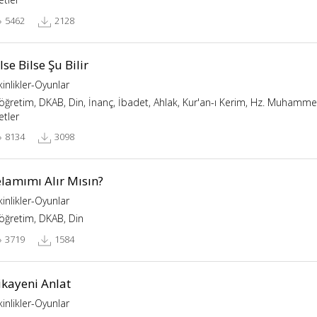
5462
2128
lse Bilse Şu Bilir
kinlikler-Oyunlar
köğretim, DKAB, Din, İnanç, İbadet, Ahlak, Kur'an-ı Kerim, Hz. Muhammed,
etler
8134
3098
elamımı Alır Mısın?
kinlikler-Oyunlar
köğretim, DKAB, Din
3719
1584
ikayeni Anlat
kinlikler-Oyunlar