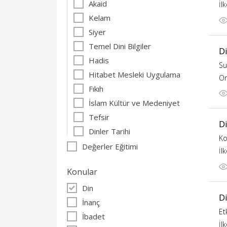
Akaid
İl
Kelam
Siyer
Temel Dini Bilgiler
D
Hadis
Su
Hitabet Mesleki Uygulama
Or
Fıkıh
İslam Kültür ve Medeniyet
Tefsir
D
Dinler Tarihi
Ko
Değerler Eğitimi
İl
Konular
Din
Di
İnanç
Et
İbadet
İl