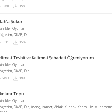
3260
1580
llah'a Şükür
kinlikler-Oyunlar
köğretim, DKAB, Din
3611
1509
elime-i Tevhit ve Kelime-i Şehadeti Öğreniyorum
kinlikler-Oyunlar
köğretim, DKAB, Din
5493
3980
ikolata Topu
kinlikler-Oyunlar
köğretim, DKAB, Din, İnanç, İbadet, Ahlak, Kur'an-ı Kerim, Hz. Muhammed,
etler