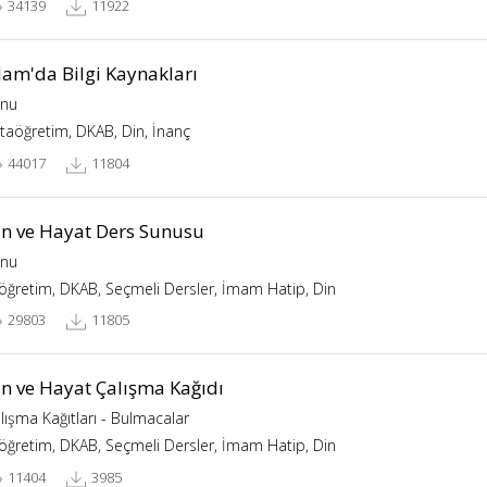
34139
11922
lam'da Bilgi Kaynakları
nu
taöğretim, DKAB, Din, İnanç
44017
11804
in ve Hayat Ders Sunusu
nu
köğretim, DKAB, Seçmeli Dersler, İmam Hatip, Din
29803
11805
in ve Hayat Çalışma Kağıdı
lışma Kağıtları - Bulmacalar
köğretim, DKAB, Seçmeli Dersler, İmam Hatip, Din
11404
3985