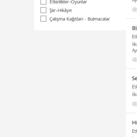
Etkinlikler-Oyunlar
Şiir-Hikâye
Çalışma Kağıtları - Bulmacalar
Bi
Et
İl
Ay
S
Et
İl
H
Et