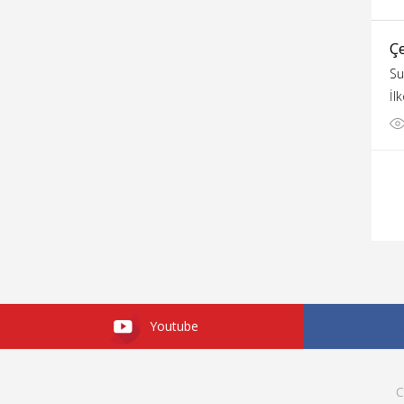
Çe
Su
İl
Youtube
C