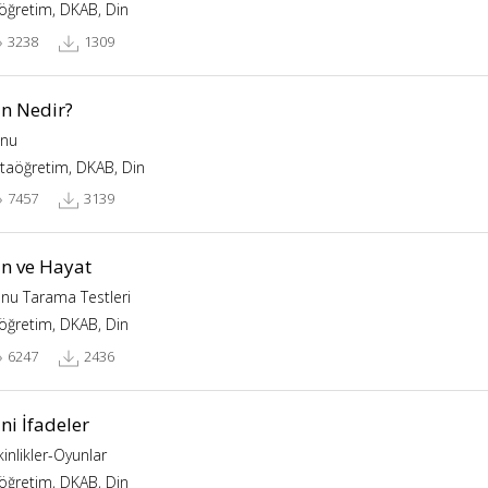
köğretim, DKAB, Din
3238
1309
in Nedir?
nu
taöğretim, DKAB, Din
7457
3139
in ve Hayat
nu Tarama Testleri
köğretim, DKAB, Din
6247
2436
ni İfadeler
kinlikler-Oyunlar
köğretim, DKAB, Din