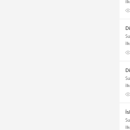
İl
D
Su
İl
Di
Su
İl
İs
Su
İl