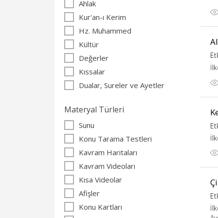
Ahlak
Kur'an-ı Kerim
Hz. Muhammed
A
Kültür
Et
Değerler
İl
Kıssalar
Dualar, Sureler ve Ayetler
Materyal Türleri
K
Sunu
Et
İl
Konu Tarama Testleri
Kavram Haritaları
Kavram Videoları
Kısa Videolar
Ç
Afişler
Et
Konu Kartları
İl
Ay