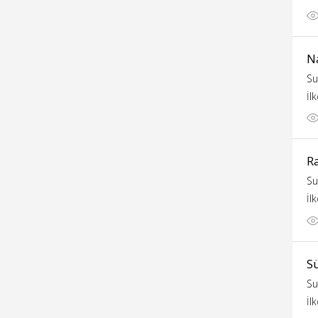
N
Su
İl
R
Su
İl
S
Su
İl