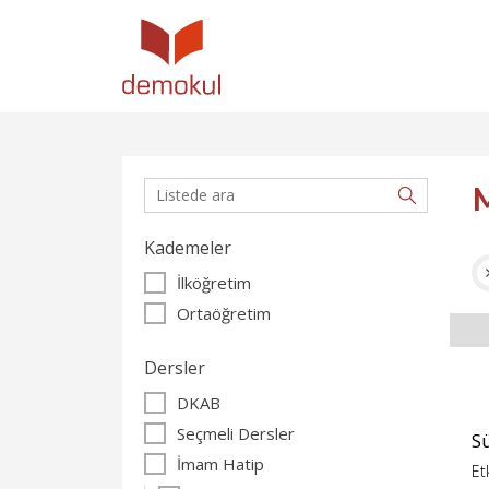
Kademeler
İlköğretim
Ortaöğretim
Dersler
DKAB
Seçmeli Dersler
S
İmam Hatip
Et