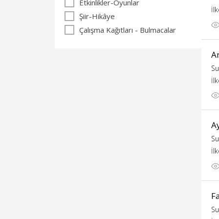
Etkinlikler-Oyunlar
İl
Şiir-Hikâye
Çalışma Kağıtları - Bulmacalar
A
Su
İl
Ay
Su
İl
Fa
Su