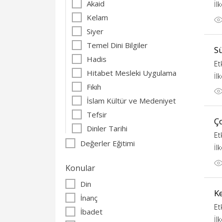
Akaid
İl
Kelam
Siyer
Temel Dini Bilgiler
S
Hadis
Et
Hitabet Mesleki Uygulama
İl
Fıkıh
İslam Kültür ve Medeniyet
Tefsir
Ç
Dinler Tarihi
Et
Değerler Eğitimi
İl
Konular
Din
Ke
İnanç
Et
İbadet
İl