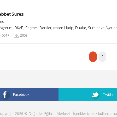
ebbet Suresi
nu
köğretim, DKAB, Seçmeli Dersler, İmam Hatip, Dualar, Sureler ve Ayetler
5517
2053
1
2
Facebook
Twitter
opyright 2026 © Değerler Eğitimi Merkezi - İçerikler izinsiz kullanılama