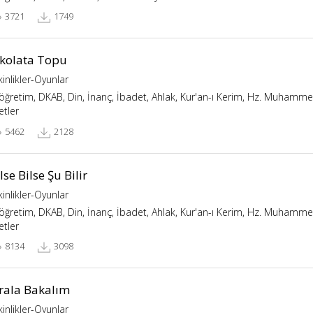
3721
1749
ikolata Topu
kinlikler-Oyunlar
köğretim, DKAB, Din, İnanç, İbadet, Ahlak, Kur'an-ı Kerim, Hz. Muhammed,
etler
5462
2128
lse Bilse Şu Bilir
kinlikler-Oyunlar
köğretim, DKAB, Din, İnanç, İbadet, Ahlak, Kur'an-ı Kerim, Hz. Muhammed,
etler
8134
3098
ırala Bakalım
kinlikler-Oyunlar