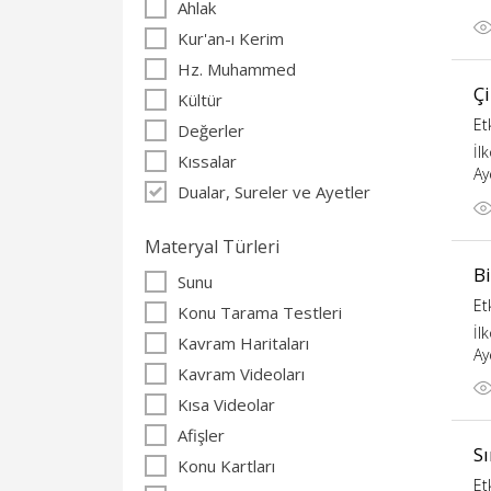
Ahlak
Kur'an-ı Kerim
Hz. Muhammed
Ç
Kültür
Et
Değerler
İl
Kıssalar
Ay
Dualar, Sureler ve Ayetler
Materyal Türleri
Bi
Sunu
Et
Konu Tarama Testleri
İl
Kavram Haritaları
Ay
Kavram Videoları
Kısa Videolar
Afişler
S
Konu Kartları
Et