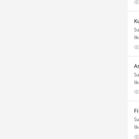
K
Su
İl
As
Su
İl
Fi
Su
İl