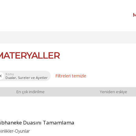
M
MATERYALLER
Konu
Filtreleri temizle
Dualar, Sureler ve Ayetler
En çok indirilme
Yeniden eskiye
übhaneke Duasını Tamamlama
kinlikler-Oyunlar