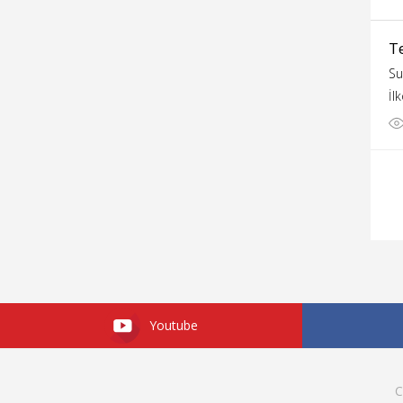
T
Su
İl
Youtube
C