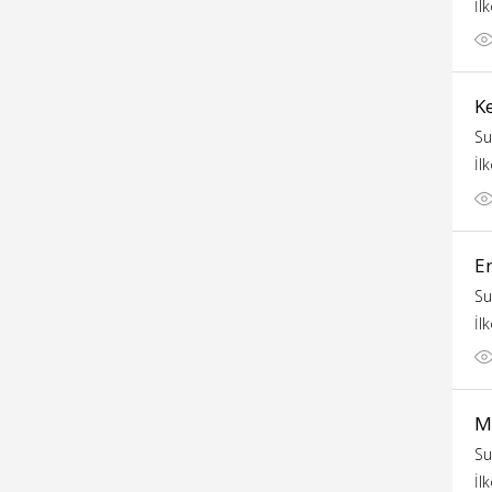
İl
Ke
Su
İl
En
Su
İl
M
Su
İl