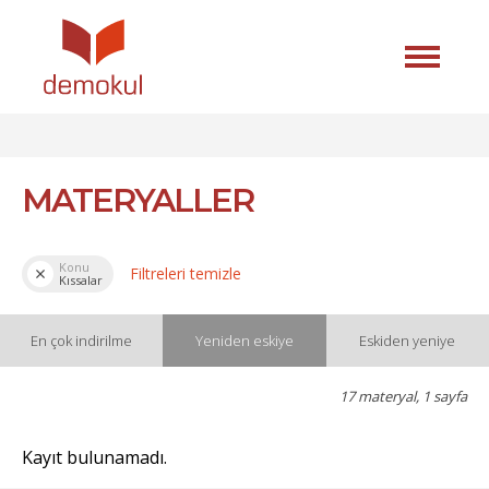
MATERYALLER
Konu
Filtreleri temizle
Kıssalar
En çok indirilme
Yeniden eskiye
Eskiden yeniye
17 materyal, 1 sayfa
Kayıt bulunamadı.