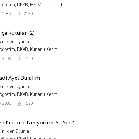
köğretim, DKAB, Hz. Muhammed
5935
2530
 İçe Kutular (2)
kinlikler-Oyunlar
köğretim, DKAB, Kur'an-ı Kerim
3290
1450
adi Ayet Bulalım
kinlikler-Oyunlar
köğretim, DKAB, Kur'an-ı Kerim
3085
1590
en Kur'an'ı Tanıyorum. Ya Sen?
kinlikler-Oyunlar
köğretim, DKAB, Kur'an-ı Kerim