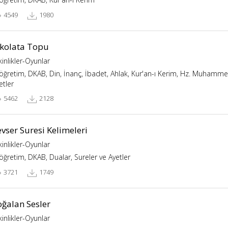
4549
1980
ikolata Topu
kinlikler-Oyunlar
köğretim, DKAB, Din, İnanç, İbadet, Ahlak, Kur'an-ı Kerim, Hz. Muhammed,
etler
5462
2128
vser Suresi Kelimeleri
kinlikler-Oyunlar
köğretim, DKAB, Dualar, Sureler ve Ayetler
3721
1749
oğalan Sesler
kinlikler-Oyunlar