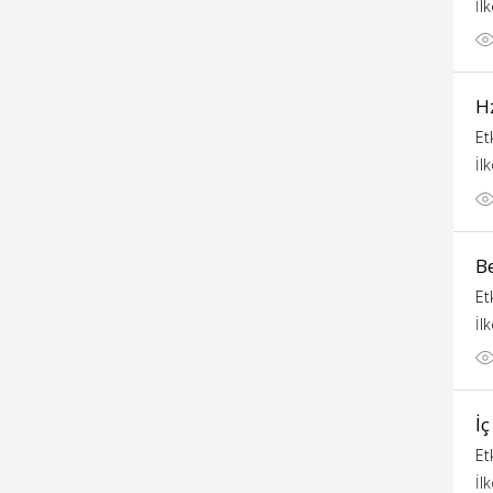
İl
H
Et
İl
B
Et
İl
İç
Et
İl