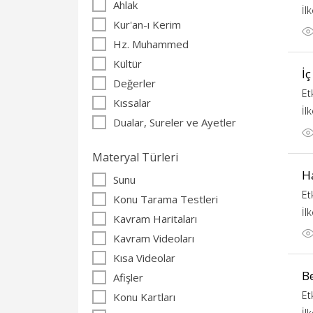
Ahlak
İl
Kur'an-ı Kerim
Hz. Muhammed
Kültür
İç
Değerler
Et
Kıssalar
İl
Dualar, Sureler ve Ayetler
Materyal Türleri
H
Sunu
Et
Konu Tarama Testleri
İl
Kavram Haritaları
Kavram Videoları
Kısa Videolar
B
Afişler
Et
Konu Kartları
İl