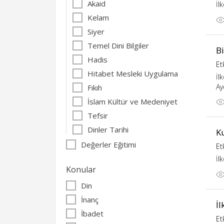
Akaid
İl
Kelam
Siyer
Temel Dini Bilgiler
Bi
Hadis
Et
Hitabet Mesleki Uygulama
İl
Ay
Fıkıh
İslam Kültür ve Medeniyet
Tefsir
Dinler Tarihi
K
Değerler Eğitimi
Et
İl
Konular
Din
İnanç
İl
İbadet
Et