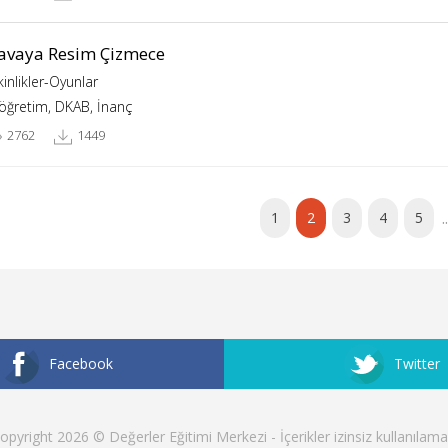
avaya Resim Çizmece
kinlikler-Oyunlar
köğretim, DKAB, İnanç
2762
1449
..
1
2
3
4
5
Facebook
Twitter
opyright 2026 © Değerler Eğitimi Merkezi - İçerikler izinsiz kullanılama