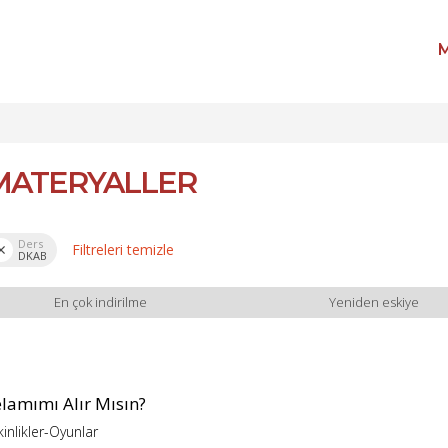
M
MATERYALLER
Ders
Filtreleri temizle
DKAB
En çok indirilme
Yeniden eskiye
elamımı Alır Mısın?
kinlikler-Oyunlar