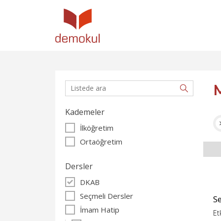
Kademeler
İlköğretim
Ortaöğretim
Dersler
DKAB
Seçmeli Dersler
S
İmam Hatip
Et