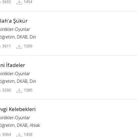
3633
1454
llah'a Şükür
kinlikler-Oyunlar
köğretim, DKAB, Din
3611
1509
ni İfadeler
kinlikler-Oyunlar
köğretim, DKAB, Din
3260
1580
vgi Kelebekleri
kinlikler-Oyunlar
köğretim, DKAB, Ahlak
3064
1438