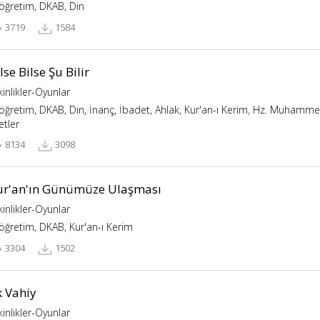
köğretim, DKAB, Din
3719
1584
lse Bilse Şu Bilir
kinlikler-Oyunlar
köğretim, DKAB, Din, İnanç, İbadet, Ahlak, Kur'an-ı Kerim, Hz. Muhammed,
etler
8134
3098
ur'an'ın Günümüze Ulaşması
kinlikler-Oyunlar
köğretim, DKAB, Kur'an-ı Kerim
3304
1502
k Vahiy
kinlikler-Oyunlar