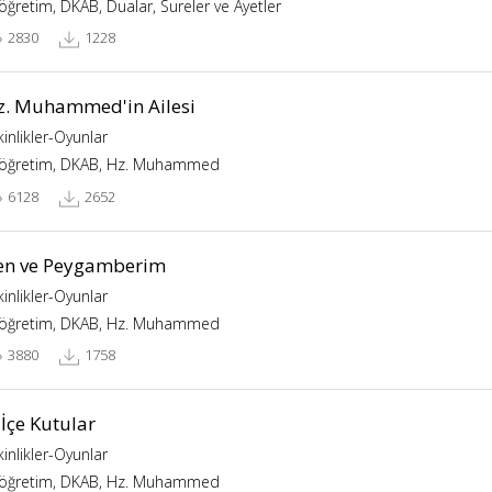
köğretim, DKAB, Dualar, Sureler ve Ayetler
2830
1228
z. Muhammed'in Ailesi
kinlikler-Oyunlar
köğretim, DKAB, Hz. Muhammed
6128
2652
en ve Peygamberim
kinlikler-Oyunlar
köğretim, DKAB, Hz. Muhammed
3880
1758
 İçe Kutular
kinlikler-Oyunlar
köğretim, DKAB, Hz. Muhammed