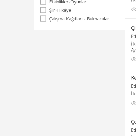
Etkinlikler-Oyunlar
Şiir-Hikâye
Çalışma Kağıtları - Bulmacalar
Ç
Et
İl
Ay
Ke
Et
İl
Ç
Et