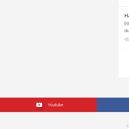
H
Et
İl
Youtube
C