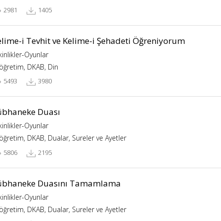
2981
1405
elime-i Tevhit ve Kelime-i Şehadeti Öğreniyorum
kinlikler-Oyunlar
köğretim, DKAB, Din
5493
3980
übhaneke Duası
kinlikler-Oyunlar
köğretim, DKAB, Dualar, Sureler ve Ayetler
5806
2195
übhaneke Duasını Tamamlama
kinlikler-Oyunlar
köğretim, DKAB, Dualar, Sureler ve Ayetler