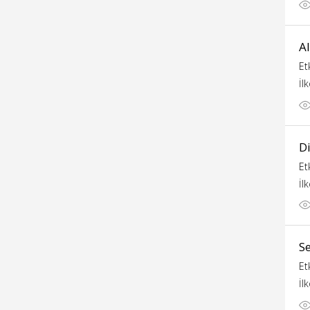
A
Et
İl
Di
Et
İl
Se
Et
İl