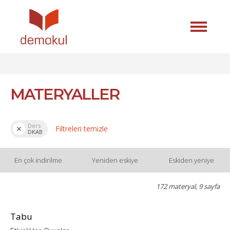
MATERYALLER
Ders
Filtreleri temizle
DKAB
En çok indirilme
Yeniden eskiye
Eskiden yeniye
172 materyal, 9 sayfa
Tabu