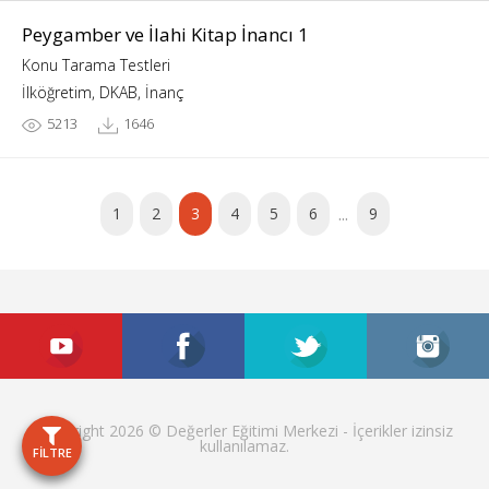
Peygamber ve İlahi Kitap İnancı 1
Konu Tarama Testleri
İlköğretim, DKAB, İnanç
5213
1646
...
1
2
3
4
5
6
9
Copyright 2026 © Değerler Eğitimi Merkezi - İçerikler izinsiz
kullanılamaz.
FİLTRE