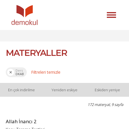
MATERYALLER
Ders
Filtreleri temizle
DKAB
En çok indirilme
Yeniden eskiye
Eskiden yeniye
172 materyal, 9 sayfa
Allah İnancı 2