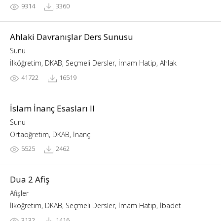
9314
3360
Ahlaki Davranışlar Ders Sunusu
Sunu
İlköğretim, DKAB, Seçmeli Dersler, İmam Hatip, Ahlak
41722
16519
İslam İnanç Esasları II
Sunu
Ortaöğretim, DKAB, İnanç
5525
2462
Dua 2 Afiş
Afişler
İlköğretim, DKAB, Seçmeli Dersler, İmam Hatip, İbadet
3132
1416