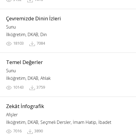
Çevremizde Dinin İzleri
Sunu
İlköğretim, DKAB, Din
18103
7084
Temel Değerler
Sunu
İlköğretim, DKAB, Ahlak
10143
3759
Zekât İnfografik
Afişler
İlköğretim, DKAB, Seçmeli Dersler, İmam Hatip, İbadet
7016
3890