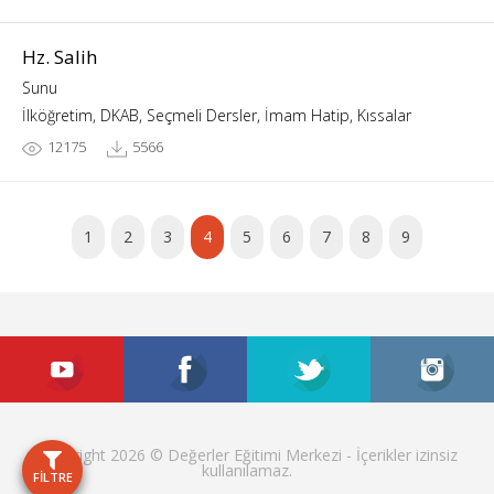
Hz. Salih
Sunu
İlköğretim, DKAB, Seçmeli Dersler, İmam Hatip, Kıssalar
12175
5566
1
2
3
4
5
6
7
8
9
Copyright 2026 © Değerler Eğitimi Merkezi - İçerikler izinsiz
kullanılamaz.
FİLTRE