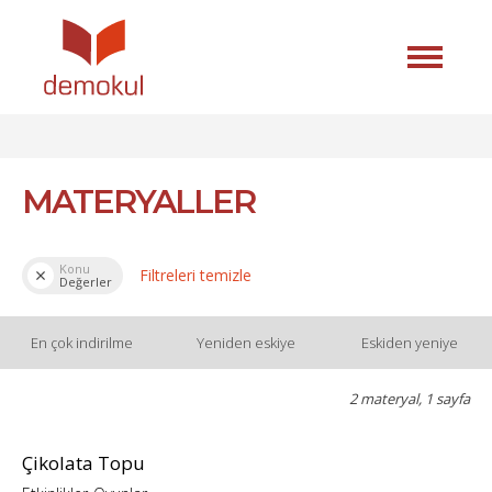
MATERYALLER
Konu
Filtreleri temizle
Değerler
En çok indirilme
Yeniden eskiye
Eskiden yeniye
2 materyal, 1 sayfa
Çikolata Topu