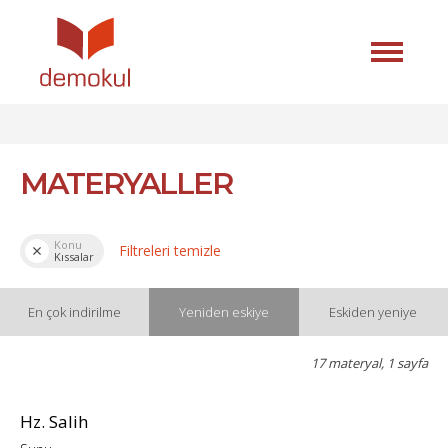
MATERYALLER
Konu
Filtreleri temizle
Kıssalar
En çok indirilme
Yeniden eskiye
Eskiden yeniye
17 materyal, 1 sayfa
Hz. Salih