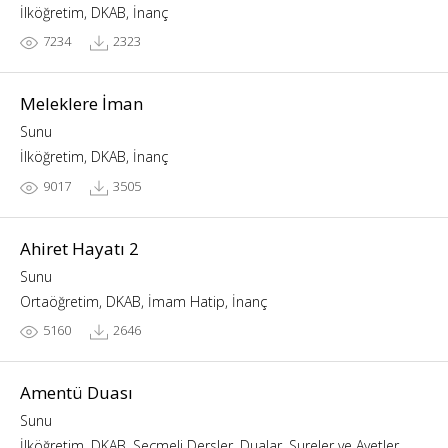
İlköğretim, DKAB, İnanç
7234
2323
Meleklere İman
Sunu
İlköğretim, DKAB, İnanç
9017
3505
Ahiret Hayatı 2
Sunu
Ortaöğretim, DKAB, İmam Hatip, İnanç
5160
2646
Amentü Duası
Sunu
İlköğretim, DKAB, Seçmeli Dersler, Dualar, Sureler ve Ayetler