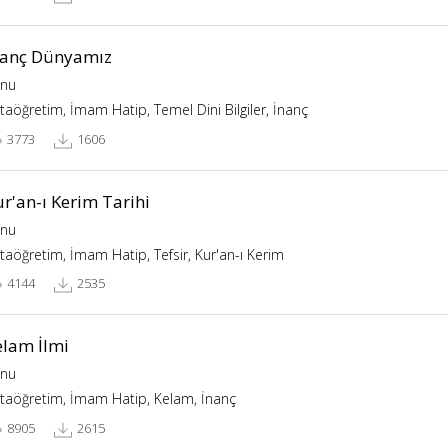
nanç Dünyamız
nu
taöğretim, İmam Hatip, Temel Dini Bilgiler, İnanç
3773
1606
r'an-ı Kerim Tarihi
nu
taöğretim, İmam Hatip, Tefsir, Kur'an-ı Kerim
4144
2535
elam İlmi
nu
taöğretim, İmam Hatip, Kelam, İnanç
8905
2615