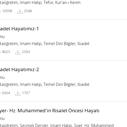
taöğretim, İmam Hatip, Tefsir, Kur'an-ı Kerim
10598
2548
badet Hayatımız-1
nu
taöğretim, İmam Hatip, Temel Dini Bilgiler, İbadet
8623
2504
badet Hayatımız-2
nu
taöğretim, İmam Hatip, Temel Dini Bilgiler, İbadet
6364
1707
iyer- Hz. Muhammed'in Risalet Öncesi Hayatı
nu
taöğretim, Seçmeli Dersler, İmam Hatip, Siyer, Hz. Muhammed