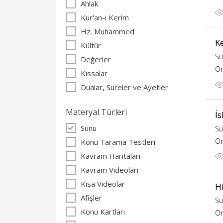
Ahlak
Kur'an-ı Kerim
Hz. Muhammed
K
Kültür
Su
Değerler
Or
Kıssalar
Dualar, Sureler ve Ayetler
Materyal Türleri
İs
Sunu
Su
Or
Konu Tarama Testleri
Kavram Haritaları
Kavram Videoları
Kısa Videolar
H
Afişler
Su
Konu Kartları
Or