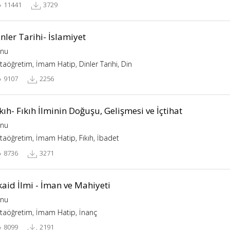
11441
3729
nler Tarihi- İslamiyet
nu
taöğretim, İmam Hatip, Dinler Tarihi, Din
9107
2256
kıh- Fıkıh İlminin Doğuşu, Gelişmesi ve İçtihat
nu
taöğretim, İmam Hatip, Fıkıh, İbadet
8736
3271
aid İlmi - İman ve Mahiyeti
nu
taöğretim, İmam Hatip, İnanç
8099
2191