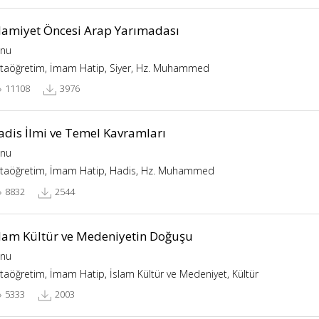
slamiyet Öncesi Arap Yarımadası
nu
taöğretim, İmam Hatip, Siyer, Hz. Muhammed
11108
3976
adis İlmi ve Temel Kavramları
nu
taöğretim, İmam Hatip, Hadis, Hz. Muhammed
8832
2544
slam Kültür ve Medeniyetin Doğuşu
nu
taöğretim, İmam Hatip, İslam Kültür ve Medeniyet, Kültür
5333
2003