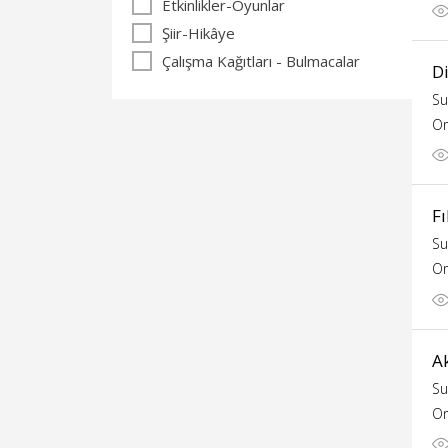
Etkinlikler-Oyunlar
Şiir-Hikâye
Çalışma Kağıtları - Bulmacalar
Di
Su
Or
Fı
Su
Or
Ak
Su
Or