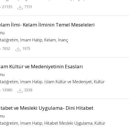
21135
7151
elam İlmi- Kelam İlminin Temel Meseleleri
nu
taöğretim, İmam Hatip, Kelam, İnanç
7652
1973
lam Kültür ve Medeniyetinin Esasları
nu
taöğretim, İmam Hatip, İslam Kültür ve Medeniyet, Kültür
13980
3338
itabet ve Mesleki Uygulama- Dini Hitabet
nu
taöğretim, İmam Hatip, Hitabet Mesleki Uygulama, Kültür