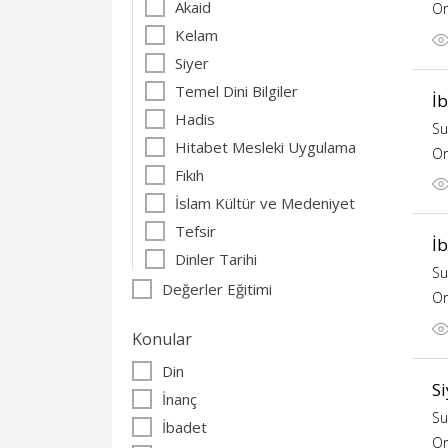
Akaid
Or
Kelam
Siyer
Temel Dini Bilgiler
İ
Hadis
Su
Hitabet Mesleki Uygulama
Or
Fıkıh
İslam Kültür ve Medeniyet
Tefsir
İ
Dinler Tarihi
Su
Değerler Eğitimi
Or
Konular
Din
S
İnanç
Su
İbadet
Or