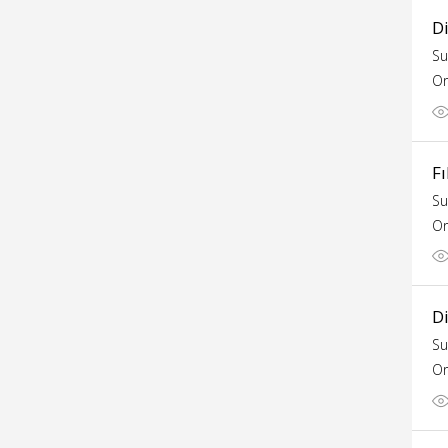
Di
Su
Or
Fı
Su
Or
Di
Su
Or