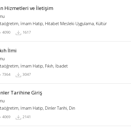
n Hizmetleri ve İletişim
nu
taöğretim, İmam Hatip, Hitabet Mesleki Uygulama, Kültür
4090
1617
kıh İlmi
nu
taöğretim, İmam Hatip, Fıkıh, İbadet
7364
3047
nler Tarihine Giriş
nu
taöğretim, İmam Hatip, Dinler Tarihi, Din
4069
2141