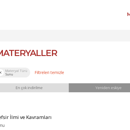
M
MATERYALLER
Materyal Türü
Filtreleri temizle
Sunu
En çok indirilme
Yeniden eskiye
fsir İlmi ve Kavramları
nu