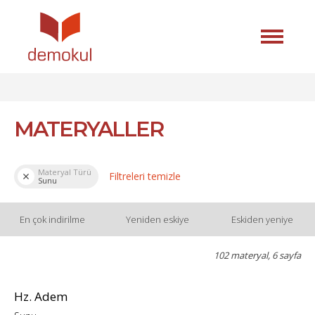
MATERYALLER
Materyal Türü
Filtreleri temizle
Sunu
En çok indirilme
Yeniden eskiye
Eskiden yeniye
102 materyal, 6 sayfa
Hz. Adem