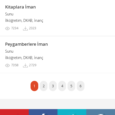
Kitaplara İman
Sunu
İlköğretim, DKAB, İnanç
7234
2323
Peygamberlere İman
Sunu
İlköğretim, DKAB, İnanç
7358
2729
1
2
3
4
5
6