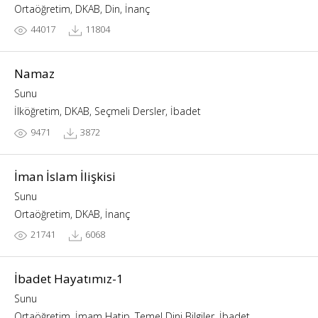
Ortaöğretim, DKAB, Din, İnanç
44017
11804
Namaz
Sunu
İlköğretim, DKAB, Seçmeli Dersler, İbadet
9471
3872
İman İslam İlişkisi
Sunu
Ortaöğretim, DKAB, İnanç
21741
6068
İbadet Hayatımız-1
Sunu
Ortaöğretim, İmam Hatip, Temel Dini Bilgiler, İbadet