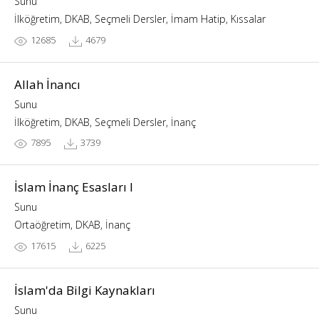
Sunu
İlköğretim, DKAB, Seçmeli Dersler, İmam Hatip, Kıssalar
12685
4679
Allah İnancı
Sunu
İlköğretim, DKAB, Seçmeli Dersler, İnanç
7895
3739
İslam İnanç Esasları I
Sunu
Ortaöğretim, DKAB, İnanç
17615
6225
İslam'da Bilgi Kaynakları
Sunu